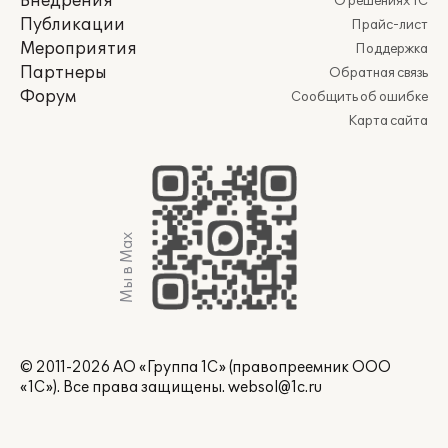
Внедрения
О решениях 1С
Публикации
Прайс-лист
Мероприятия
Поддержка
Партнеры
Обратная связь
Форум
Сообщить об ошибке
Карта сайта
Мы в Max
© 2011-2026 АО «Группа 1С» (правопреемник ООО
«1С»). Все права защищены.
websol@1c.ru