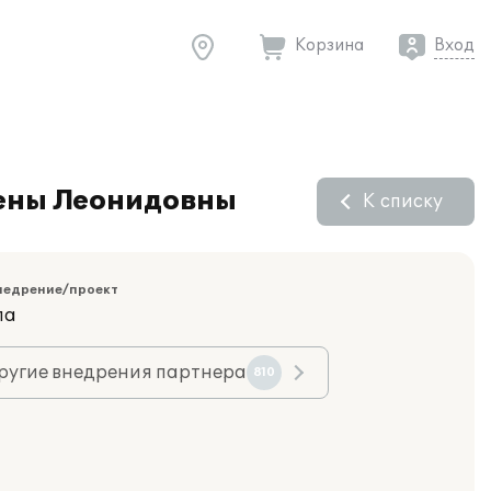
Корзина
Вход
лены Леонидовны
К списку
недрение/проект
ла
ругие внедрения партнера
810