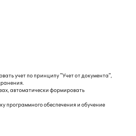
ать учет по принципу "Учет от документа",
хранения.
езах, автоматически формировать
ку программного обеспечения и обучение