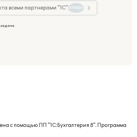
та всеми партнерами "1С"
575825
 задача
ена с помощью ПП "1С:Бухгалтерия 8". Программа