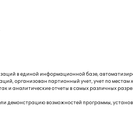
;
изаций в единой информационной базе, автоматизиров
ций, организован партионный учет, учет по местам 
 так и аналитические отчеты в самых различных разр
вели демонстрацию возможностей программы, установ