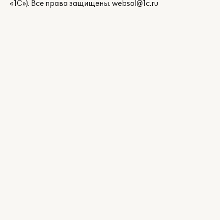
«1С»). Все права защищены.
websol@1c.ru