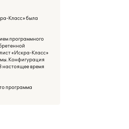
ра-Класс» была
ием программного
обретенной
алист «Искра-Класс»
ммы. Конфигурация
В настоящее время
то программа