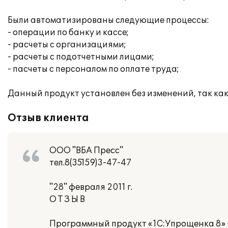
Были автоматизированы следующие процессы:
- операции по банку и кассе;
- расчеты с организациями;
- расчеты с подотчетными лицами;
- пасчеты с персоналом по оплате труда;
Данный продукт установлен без изменений, так к
Отзыв клиента
ООО "ВБА Пресс"
тел.8(35159)3-47-47
"28" февраля 2011 г.
О Т З Ы В
Программный продукт «1С:Упрощенка 8» 