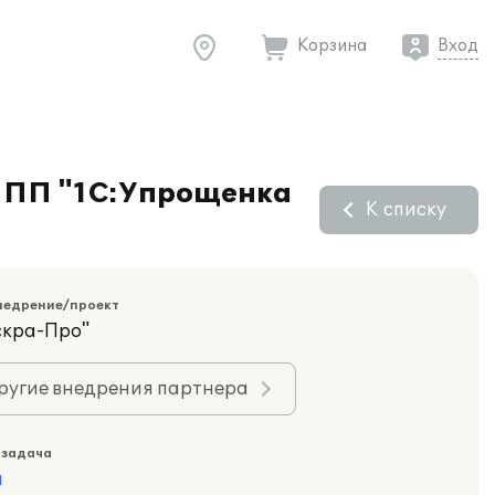
Корзина
Вход
е ПП "1С:Упрощенка
К списку
недрение/проект
скра-Про"
ругие внедрения партнера
 задача
а