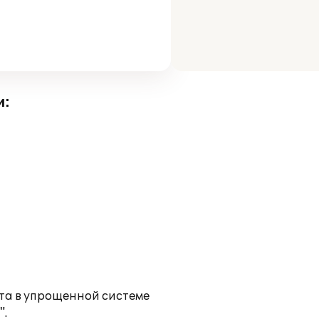
и:
ета в упрощенной системе
".