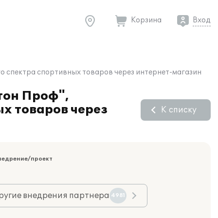
Корзина
Вход
о спектра спортивных товаров через интернет-магазин
тон Проф",
х товаров через
К списку
недрение/проект
ругие внедрения партнера
4981