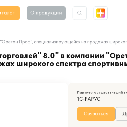
аталог
О продукции
и "Оретон Проф", специализирующейся на продажах широког
орговлей" 8.0" в компании "Оре
ах широкого спектра спортивны
Партнер, осуществивший в
1С-РАРУС
Связаться
Д