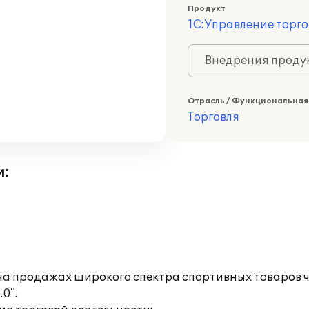
Продукт
1С:Управление торго
Внедрения продук
Отрасль / Функциональная
Торговля
и:
а продажах широкого спектра спортивных товаров ч
0".