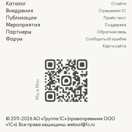
Каталог
О сайте
Внедрения
О решениях 1С
Публикации
Прайс-лист
Мероприятия
Поддержка
Партнеры
Обратная связь
Форум
Сообщить об ошибке
Карта сайта
Мы в Max
© 2011-2026 АО «Группа 1С» (правопреемник ООО
«1С»). Все права защищены.
websol@1c.ru