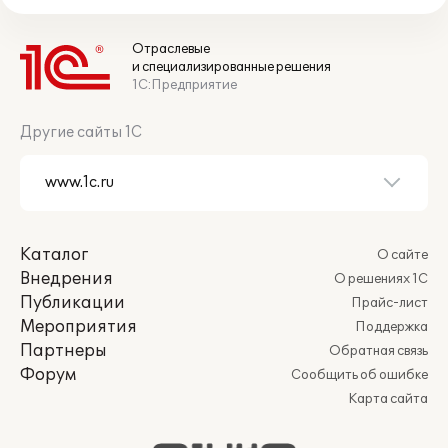
Отраслевые
и специализированные решения
1С:Предприятие
Другие сайты 1С
Каталог
О сайте
Внедрения
О решениях 1С
Публикации
Прайс-лист
Мероприятия
Поддержка
Партнеры
Обратная связь
Форум
Сообщить об ошибке
Карта сайта