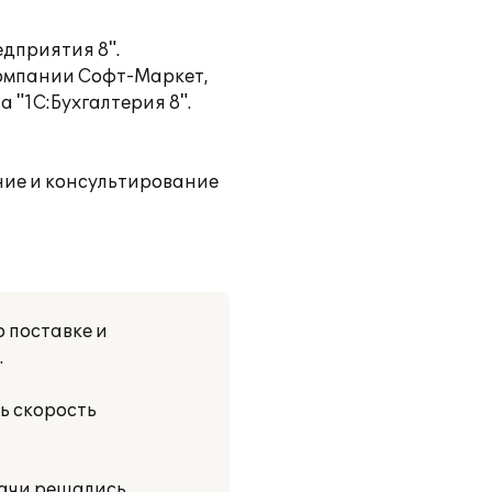
дприятия 8".
компании Софт-Маркет,
 "1С:Бухгалтерия 8".
ие и консультирование
 поставке и
.
ь скорость
дачи решались