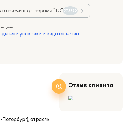
та всеми партнерами "1С"
575930
 задача
одители упаковки и издательства
Отзыв клиента
-Петербург), отрасль