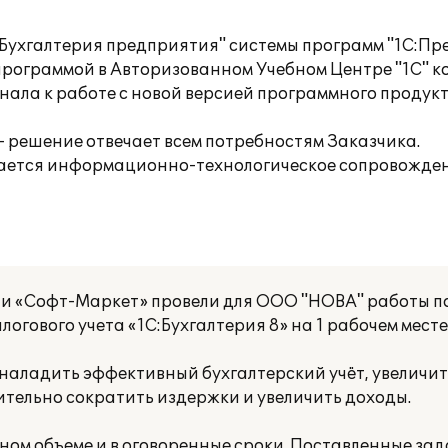
Бухгалтерия предприятия" системы программ "1С:Пре
программой в Авторизованном Учебном Центре "1С" 
ала к работе с новой версией программного продукта
 решение отвечает всем потребностям Заказчика.
ается информационно-технологическое сопровожден
и «Софт-Маркет» провели для ООО "НОВА" работы по
огового учета «1С:Бухгалтерия 8» на 1 рабочем месте
 наладить эффективный бухгалтерский учёт, увеличит
тельно сократить издержки и увеличить доходы.
ном объеме и в оговоренные сроки. Поставленные за