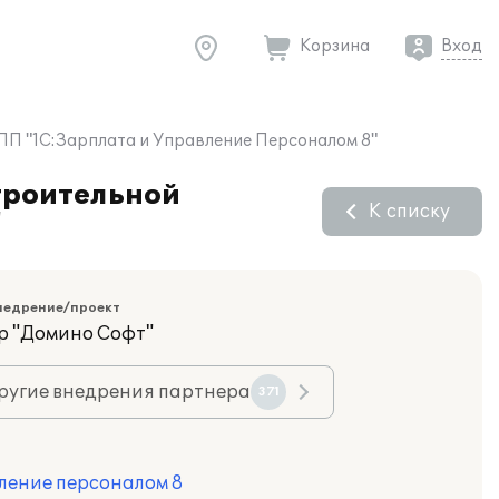
Корзина
Вход
 ПП "1С:Зарплата и Управление Персоналом 8"
строительной
К списку
"
недрение/проект
р "Домино Софт"
ругие внедрения партнера
371
ление персоналом 8