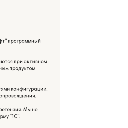
офт" программный
яются при активном
мным продуктом
тями конфигурации,
сопровождения.
ретензий. Мы не
му "1С".