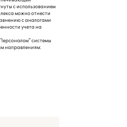
еспечивающей
гнуты с использованием
плекса можно отнести
равнению с аналогами
енности учета на
 Персоналом" системы
им направлениям: