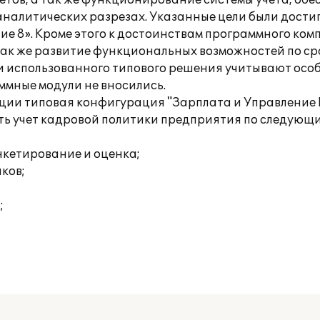
етов, а так же функционирование системы учета, об
аналитических разрезах. Указанные цели были дости
е 8». Кроме этого к достоинствам программного ком
 так же развитие функциональных возможностей по с
 использованного типового решения учитывают особ
ммные модули не вносились.
ации типовая конфигурация "Зарплата и Управление
ать учет кадровой политики предприятия по следующ
нкетирование и оценка;
ков;
;