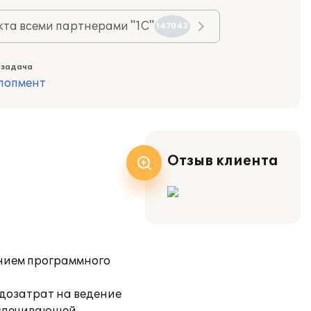
та всеми партнерами "1С"
147043
 задача
лопмент
Отзыв клиента
анием программного
удозатрат на ведение