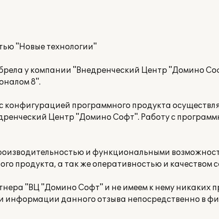
тью "Новые технологии"
обрела у компании "Внедренческий Центр "Домино С
оналом 8".
е с конфигурацией программного продукта осуществл
дренческий Центр "Домино Софт". Работу с програм
производительностью и функциональными возможнос
ого продукта, а так же оперативностью и качеством 
нера "ВЦ "Домино Софт" и не имеем к нему никаких п
и информации данного отзыва непосредственно в фир