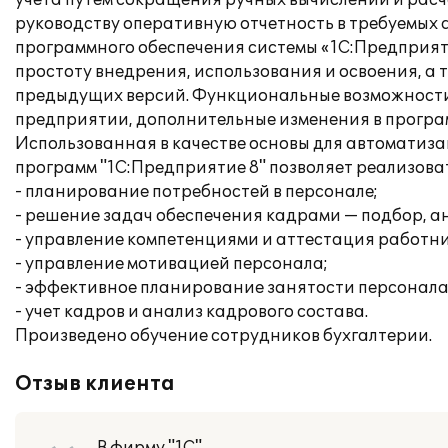
учета путем сокращения ручных вычислений и расч
руководству оперативную отчетность в требуемых 
программного обеспечения системы «1С:Предприяти
простоту внедрения, использования и освоения, а
предыдущих версий. Функциональные возможности
предприятии, дополнительные изменения в програ
Использованная в качестве основы для автоматиз
программ "1С:Предприятие 8" позволяет реализов
- планирование потребностей в персонале;
- решение задач обеспечения кадрами — подбор, а
- управление компетенциями и аттестация работни
- управление мотивацией персонала;
- эффективное планирование занятости персонала
- учет кадров и анализ кадрового состава.
Произведено обучение сотрудников бухгалтерии.
Отзыв клиента