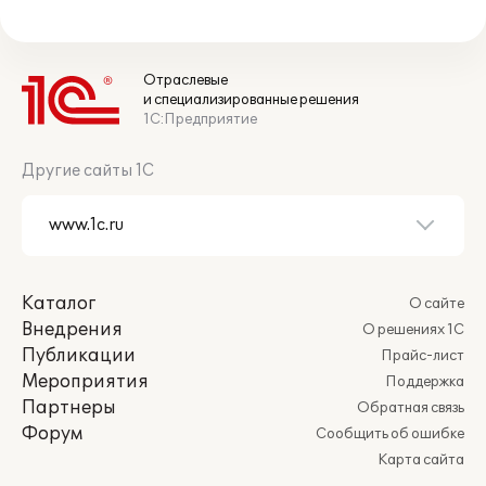
Отраслевые
и специализированные решения
1С:Предприятие
Другие сайты 1С
Каталог
О сайте
Внедрения
О решениях 1С
Публикации
Прайс-лист
Мероприятия
Поддержка
Партнеры
Обратная связь
Форум
Сообщить об ошибке
Карта сайта