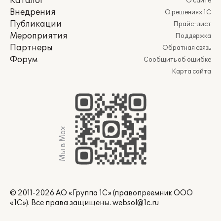
Каталог
О сайте
Внедрения
О решениях 1С
Публикации
Прайс-лист
Мероприятия
Поддержка
Партнеры
Обратная связь
Форум
Сообщить об ошибке
Карта сайта
Мы в Max
© 2011-2026 АО «Группа 1С» (правопреемник ООО
«1С»). Все права защищены.
websol@1c.ru