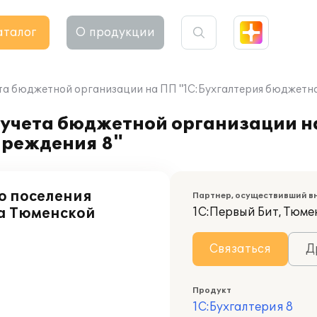
аталог
О продукции
та бюджетной организации на ПП "1С:Бухгалтерия бюджетно
 учета бюджетной организации н
чреждения 8"
о поселения
Партнер, осуществивший в
а Тюменской
1С:Первый Бит, Тюме
Связаться
Д
Продукт
1С:Бухгалтерия 8