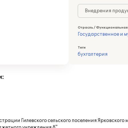
Внедрения продук
Отрасль / Функциональная
Государственное и 
Теги
бухгалтерия
и:
страции Гилевского сельского поселения Ярковског
джетного учреждения 8".