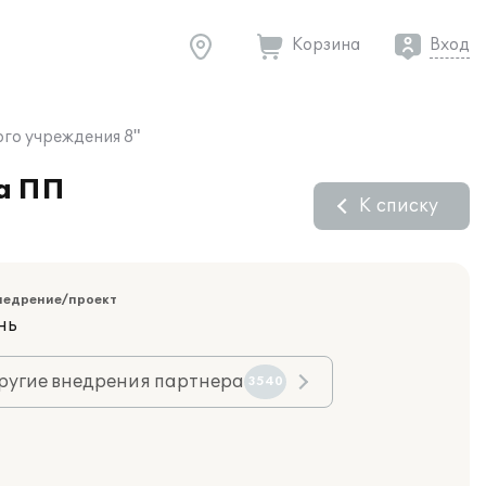
Корзина
Вход
го учреждения 8"
а ПП
К списку
недрение/проект
нь
ругие внедрения партнера
3540