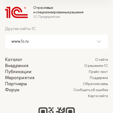
Отраслевые
и специализированные решения
1С:Предприятие
Другие сайты 1С
Каталог
О сайте
Внедрения
О решениях 1С
Публикации
Прайс-лист
Мероприятия
Поддержка
Партнеры
Обратная связь
Форум
Сообщить об ошибке
Карта сайта