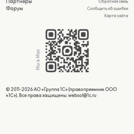
Партнеры
Обратная связь
Форум
Сообщить об ошибке
Карта сайта
Мы в Max
© 2011-2026 АО «Группа 1С» (правопреемник ООО
«1С»). Все права защищены.
websol@1c.ru