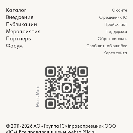
Каталог
О сайте
Внедрения
О решениях 1С
Публикации
Прайс-лист
Мероприятия
Поддержка
Партнеры
Обратная связь
Форум
Сообщить об ошибке
Карта сайта
Мы в Max
© 2011-2026 АО «Группа 1С» (правопреемник ООО
«1С»). Все права защищены.
websol@1c.ru