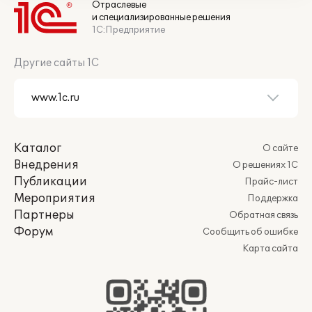
Отраслевые
и специализированные решения
1С:Предприятие
Другие сайты 1С
Каталог
О сайте
Внедрения
О решениях 1С
Публикации
Прайс-лист
Мероприятия
Поддержка
Партнеры
Обратная связь
Форум
Сообщить об ошибке
Карта сайта