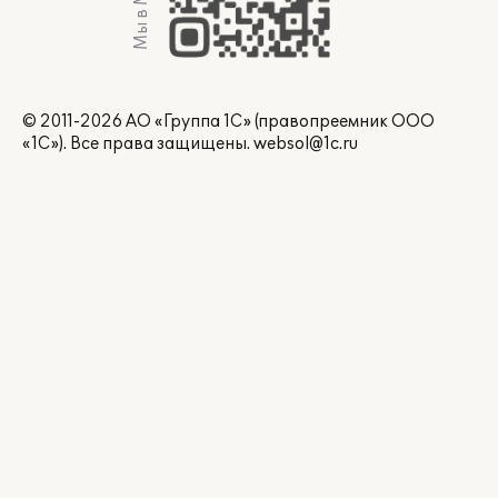
Мы в Max
© 2011-2026 АО «Группа 1С» (правопреемник ООО
«1С»). Все права защищены.
websol@1c.ru