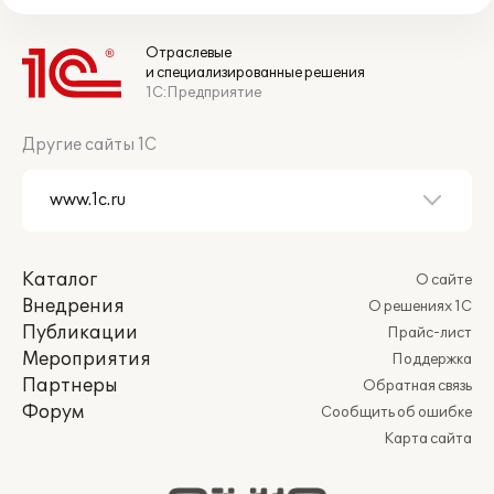
Отраслевые
и специализированные решения
1С:Предприятие
Другие сайты 1С
Каталог
О сайте
Внедрения
О решениях 1С
Публикации
Прайс-лист
Мероприятия
Поддержка
Партнеры
Обратная связь
Форум
Сообщить об ошибке
Карта сайта