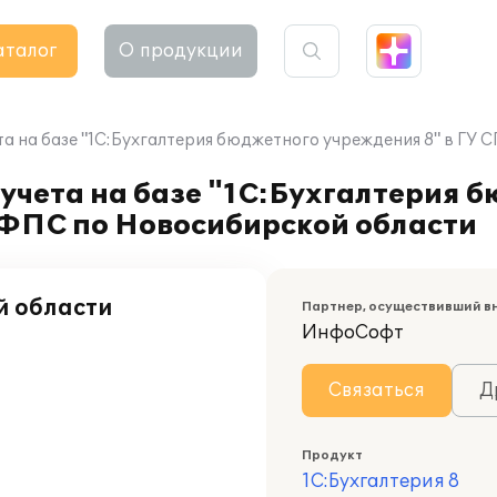
аталог
О продукции
та на базе "1С:Бухгалтерия бюджетного учреждения 8" в Г
учета на базе "1С:Бухгалтерия 
ПФПС по Новосибирской области
й области
Партнер, осуществивший в
ИнфоСофт
Связаться
Д
Продукт
1С:Бухгалтерия 8