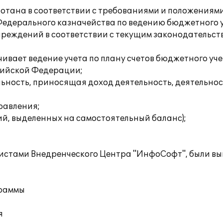
ботана в соответствии с требованиями и положения
едерального казначейства по ведению бюджетного у
реждений в соответствии с текущим законодательст
ивает ведение учета по плану счетов бюджетного уче
сийской Федерации;
ельность, приносящая доход деятельность, деятельно
равления;
ий, выделенных на самостоятельный баланс);
листами Внедренческого Центра "ИнфоСофт", были в
граммы
я