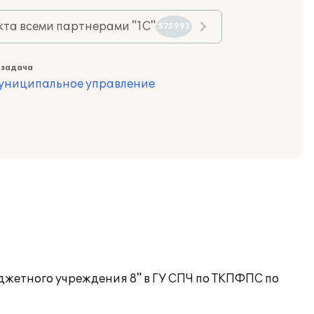
та всеми партнерами "1С"
575993
 задача
муниципальное управление
джетного учреждения 8" в ГУ СПЧ по ТКПФПС по