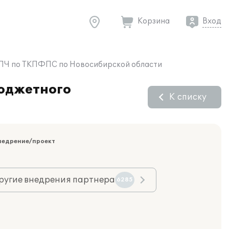
Корзина
Вход
У СПЧ по ТКПФПС по Новосибирской области
бюджетного
К списку
недрение/проект
ругие внедрения партнера
6285