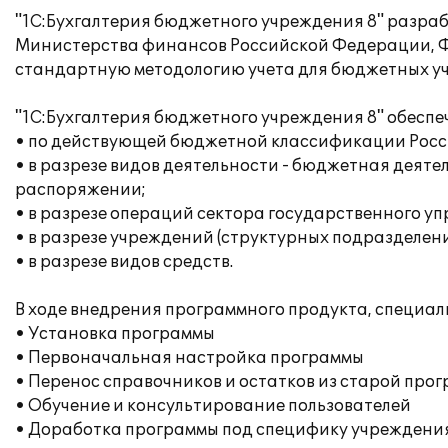
"1С:Бухгалтерия бюджетного учреждения 8" разра
Министерства финансов Российской Федерации, Ф
стандартную методологию учета для бюджетных уч
"1С:Бухгалтерия бюджетного учреждения 8" обеспеч
• по действующей бюджетной классификации Рос
• в разрезе видов деятельности - бюджетная деят
распоряжении;
• в разрезе операций сектора государственного уп
• в разрезе учреждений (структурных подразделен
• в разрезе видов средств.
В ходе внедрения программного продукта, специа
• Установка программы
• Первоначальная настройка программы
• Перенос справочников и остатков из старой про
• Обучение и консультирование пользователей
• Доработка программы под специфику учреждени