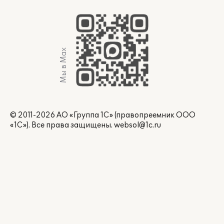
Мы в Max
© 2011-2026 АО «Группа 1С» (правопреемник ООО
«1С»). Все права защищены.
websol@1c.ru