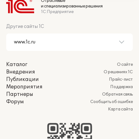
Отраслевые
и специализированные решения
1С:Предприятие
Другие сайты 1С
Каталог
О сайте
Внедрения
О решениях 1С
Публикации
Прайс-лист
Мероприятия
Поддержка
Партнеры
Обратная связь
Форум
Сообщить об ошибке
Карта сайта