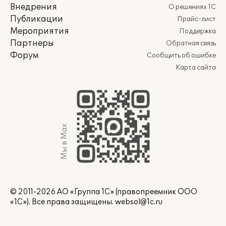
Внедрения
О решениях 1С
Публикации
Прайс-лист
Мероприятия
Поддержка
Партнеры
Обратная связь
Форум
Сообщить об ошибке
Карта сайта
Мы в Max
© 2011-2026 АО «Группа 1С» (правопреемник ООО
«1С»). Все права защищены.
websol@1c.ru