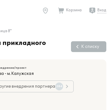
Корзина
Вход
ица 8"
я прикладного
К списку
недрение/проект
а - м. Калужская
ругие внедрения партнера
284