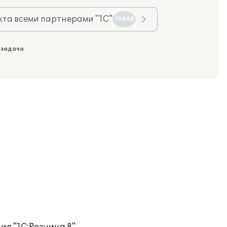
та всеми партнерами "1С"
79868
 задача