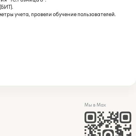
я "1С:Розница 8".
БИТ).
тры учета, провели обучение пользователей.
Мы в Max