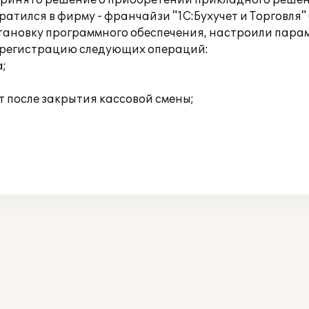
принято решение о приобретении прикладного решени
тился в фирму - франчайзи "1С:Бухучет и Торговля" (
ановку программного обеспечения, настроили параме
 регистрацию следующих операций:
а;
т после закрытия кассовой смены;