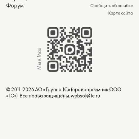
Форум
Сообщить об ошибке
Карта сайта
Мы в Max
© 2011-2026 АО «Группа 1С» (правопреемник ООО
«1С»). Все права защищены.
websol@1c.ru