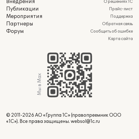
Внедрения
О решениях 1С
Публикации
Прайс-лист
Мероприятия
Поддержка
Партнеры
Обратная связь
Форум
Сообщить об ошибке
Карта сайта
Мы в Max
© 2011-2026 АО «Группа 1С» (правопреемник ООО
«1С»). Все права защищены.
websol@1c.ru