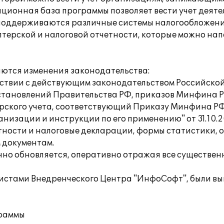
ационная база программы позволяет вести учет деят
оддерживаются различные системы налогообложения:
ерской и налоговой отчетности, которые можно напе
аются изменения законодательства:
ветствии с действующим законодательством Российск
становлений Правительства РФ, приказов Минфина Р
терского учета, соответствующий Приказу Минфина РФ
низации и инструкции по его применению" от 31.10.
тности и налоговые декларации, формы статистики, 
 документам.
енно обновляется, оперативно отражая все существе
листами Внедренческого Центра "ИнфоСофт", были в
граммы