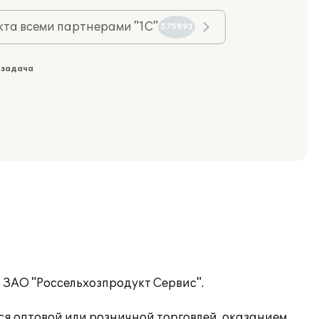
та всеми партнерами "1С"
575993
 задача
 ЗАО "Россельхозпродукт Сервис".
ся оптовой или розничной торговлей, оказанием