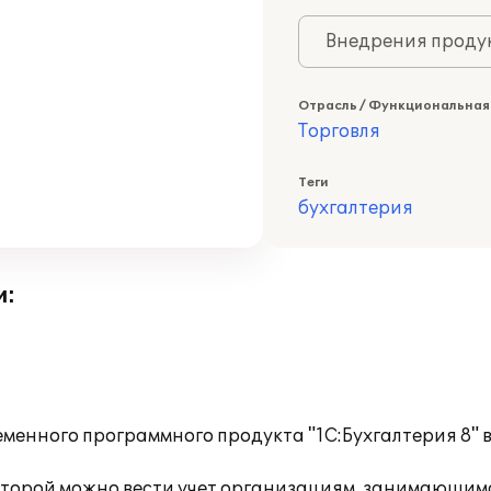
Внедрения продук
Отрасль / Функциональная
Торговля
Теги
бухгалтерия
и:
менного программного продукта "1С:Бухгалтерия 8" в
 которой можно вести учет организациям, занимающим