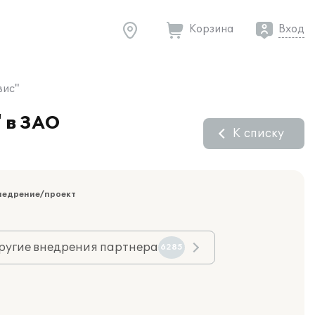
Корзина
Вход
вис"
 в ЗАО
К списку
недрение/проект
ругие внедрения партнера
6285