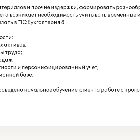
 материалов и прочие издержки, формировать разнооб
учета возникает необходимость учитывать временные 
ать в "1С:Бухгалтерия 8".
ости:
х активов;
ты труда;
родаж;
тности и персонифицированный учет;
ионной базе.
оведено начальное обучение клиента работе с прог