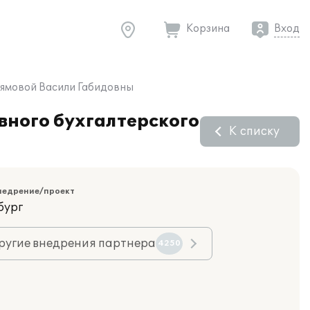
Корзина
Вход
алямовой Васили Габидовны
вного бухгалтерского
К списку
недрение/проект
бург
ругие внедрения партнера
4250