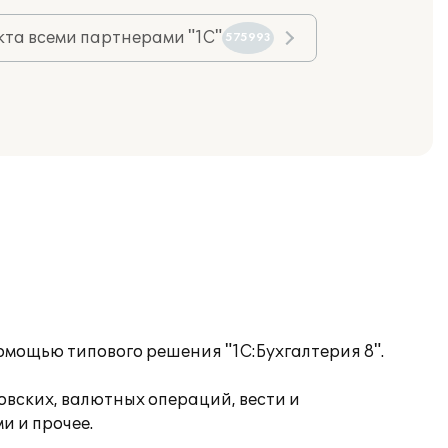
та всеми партнерами "1С"
575993
омощью типового решения "1С:Бухгалтерия 8".
вских, валютных операций, вести и
и и прочее.