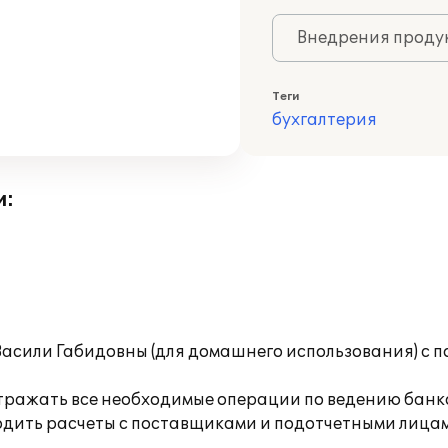
Внедрения продук
Теги
бухгалтерия
и:
Васили Габидовны (для домашнего использования) с п
тражать все необходимые операции по ведению банко
одить расчеты с поставщиками и подотчетными лицам