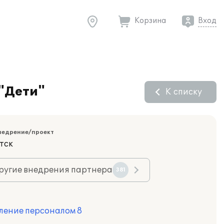
Корзина
Вход
 "Дети"
К списку
недрение/проект
тск
ругие внедрения партнера
381
ление персоналом 8