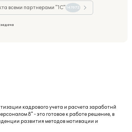
та всеми партнерами "1С"
147072
 задача
атизации кадрового учета и расчета заработнй
соналом 8" - это готовое к работе решение, в
нденции развития методов мотивации и