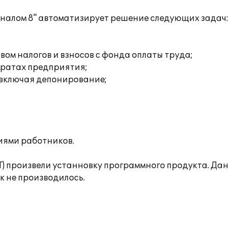
налом 8" автоматизирует решение следующих задач:
ом налогов и взносов с фонда оплаты труда;
тратах предприятия;
 включая депонирование;
иями работников.
ИТ) произвели устанновку программного продукта. Д
к не производилось.