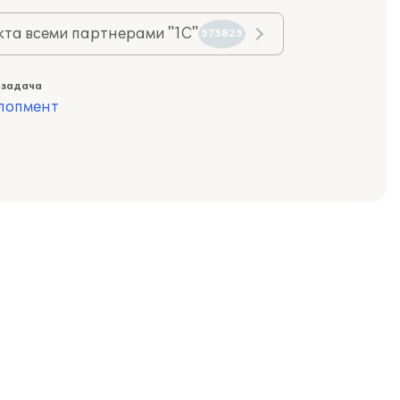
та всеми партнерами "1С"
575825
 задача
лопмент