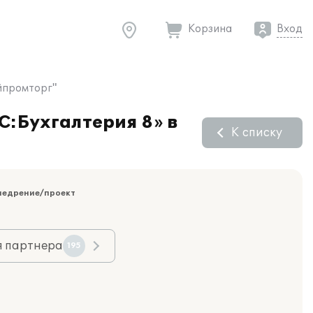
Корзина
Вход
ойпромторг"
С:Бухгалтерия 8» в
К списку
недрение/проект
я партнера
195