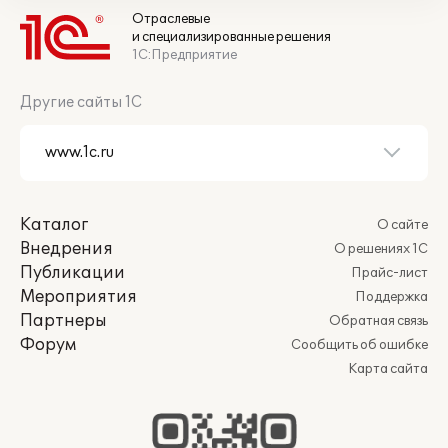
Отраслевые
и специализированные решения
1С:Предприятие
Другие сайты 1С
Каталог
О сайте
Внедрения
О решениях 1С
Публикации
Прайс-лист
Мероприятия
Поддержка
Партнеры
Обратная связь
Форум
Сообщить об ошибке
Карта сайта