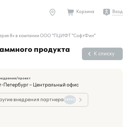
Корзина
Вход
алтерия 8» в компании ООО "ПЦИФТ "СофтФин"
раммного продукта
К списку
недрение/проект
кт-Петербург – Центральный офис
ругие внедрения партнера
13992