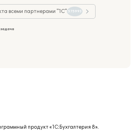
та всеми партнерами "1С"
575993
 задача
граммный продукт «1C:Бухгалтерия 8».