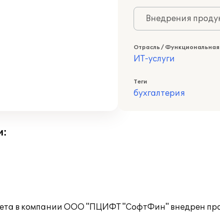
Внедрения продук
Отрасль / Функциональная
ИТ-услуги
Теги
бухгалтерия
и:
учета в компании ООО "ПЦИФТ "СофтФин" внедрен про