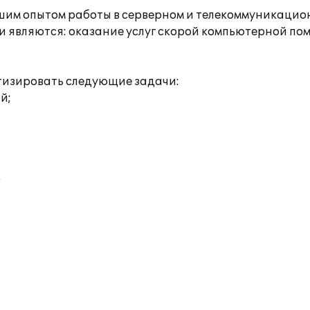
м опытом работы в серверном и телекоммуникацион
являются: оказание услуг скорой компьютерной пом
тизировать следующие задачи:
й;
;