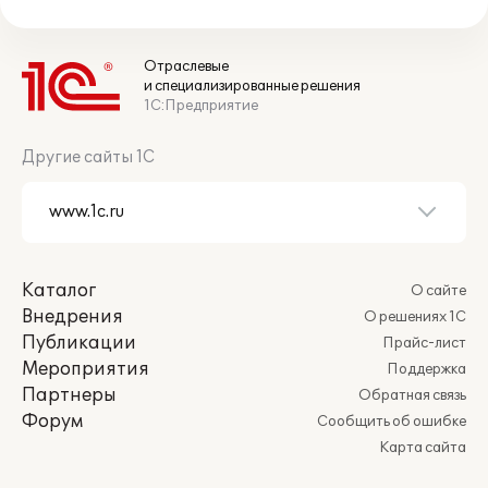
Отраслевые
и специализированные решения
1С:Предприятие
Другие сайты 1С
Каталог
О сайте
Внедрения
О решениях 1С
Публикации
Прайс-лист
Мероприятия
Поддержка
Партнеры
Обратная связь
Форум
Сообщить об ошибке
Карта сайта