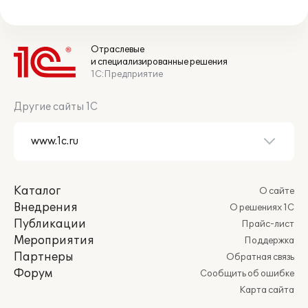
Отраслевые
и специализированные решения
1С:Предприятие
Другие сайты 1С
Каталог
О сайте
Внедрения
О решениях 1С
Публикации
Прайс-лист
Мероприятия
Поддержка
Партнеры
Обратная связь
Форум
Сообщить об ошибке
Карта сайта