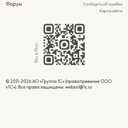
Форум
Сообщить об ошибке
Карта сайта
Мы в Max
© 2011-2026 АО «Группа 1С» (правопреемник ООО
«1С»). Все права защищены.
websol@1c.ru