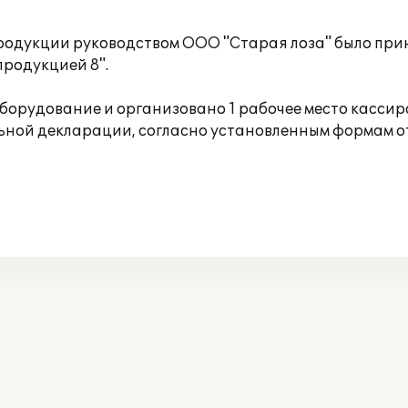
родукции руководством ООО "Старая лоза" было при
продукцией 8".
орудование и организовано 1 рабочее место касси
ной декларации, согласно установленным формам от