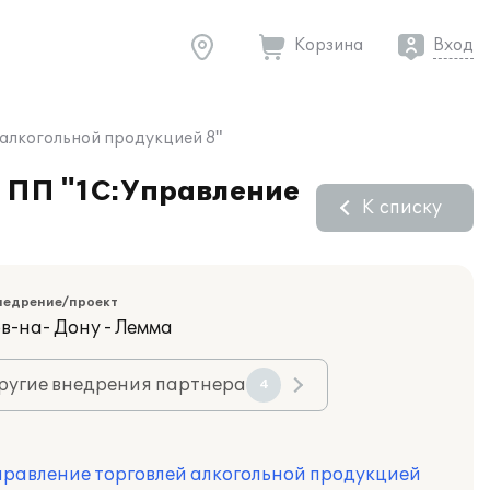
Корзина
Вход
 алкогольной продукцией 8"
е ПП "1С:Управление
К списку
недрение/проект
в-на- Дону - Лемма
ругие внедрения партнера
4
правление торговлей алкогольной продукцией