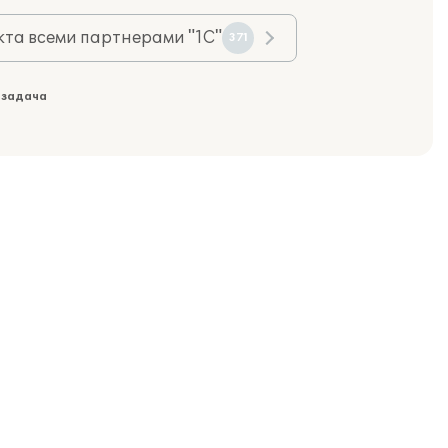
та всеми партнерами "1С"
371
 задача