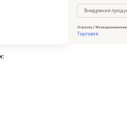
Внедрения продук
Отрасль / Функциональная
Торговля
и: