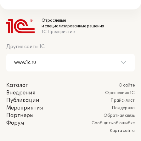
Отраслевые
и специализированные решения
1С:Предприятие
Другие сайты 1С
Каталог
О сайте
Внедрения
О решениях 1С
Публикации
Прайс-лист
Мероприятия
Поддержка
Партнеры
Обратная связь
Форум
Сообщить об ошибке
Карта сайта