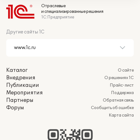
Отраслевые
и специализированные решения
1С:Предприятие
Другие сайты 1С
Каталог
О сайте
Внедрения
О решениях 1С
Публикации
Прайс-лист
Мероприятия
Поддержка
Партнеры
Обратная связь
Форум
Сообщить об ошибке
Карта сайта