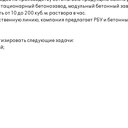
стационарный бетонозавод, модульный бетонный зав
т 10 до 200 куб. м. раствора в час.
твенную линию, компания предлагает РБУ и бетонные
тизировать следующие задачи:
й;
;