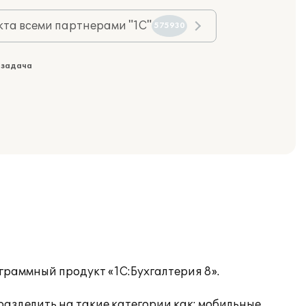
та всеми партнерами "1С"
575930
 задача
раммный продукт «1C:Бухгалтерия 8».
азделить на такие категории как: мобильные