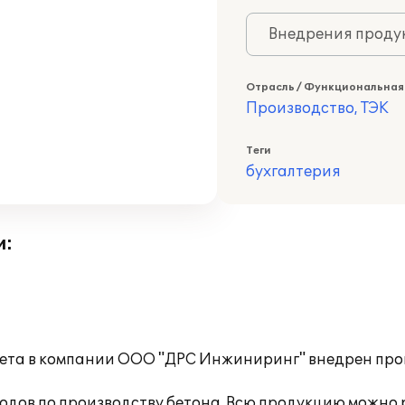
Внедрения продук
Отрасль / Функциональная
Производство, ТЭК
Теги
бухгалтерия
и:
чета в компании ООО "ДРС Инжиниринг" внедрен прог
дов по производству бетона. Всю продукцию можно р