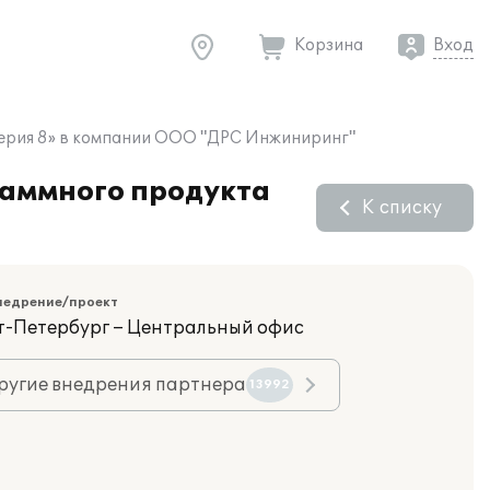
Корзина
Вход
лтерия 8» в компании ООО "ДРС Инжиниринг"
раммного продукта
К списку
недрение/проект
кт-Петербург – Центральный офис
ругие внедрения партнера
13992