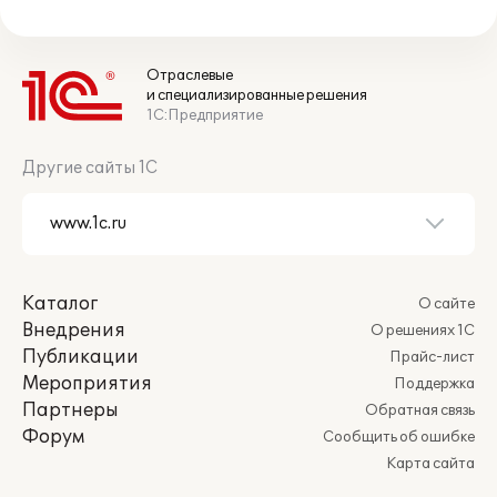
Отраслевые
и специализированные решения
1С:Предприятие
Другие сайты 1С
Каталог
О сайте
Внедрения
О решениях 1С
Публикации
Прайс-лист
Мероприятия
Поддержка
Партнеры
Обратная связь
Форум
Сообщить об ошибке
Карта сайта