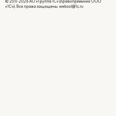
© 2011-2026 АО «Группа 1С» (правопреемник ООО
«1С»). Все права защищены.
websol@1c.ru