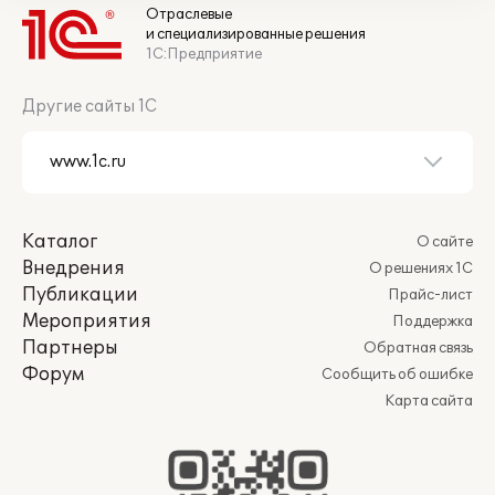
Отраслевые
и специализированные решения
1С:Предприятие
Другие сайты 1С
Каталог
О сайте
Внедрения
О решениях 1С
Публикации
Прайс-лист
Мероприятия
Поддержка
Партнеры
Обратная связь
Форум
Сообщить об ошибке
Карта сайта