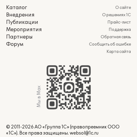
Каталог
О сайте
Внедрения
О решениях 1С
Публикации
Прайс-лист
Мероприятия
Поддержка
Партнеры
Обратная связь
Форум
Сообщить об ошибке
Карта сайта
Мы в Max
© 2011-2026 АО «Группа 1С» (правопреемник ООО
«1С»). Все права защищены.
websol@1c.ru