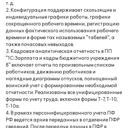
т. д.
2. Конфигурация поддерживает скользящие и
индивидуальные графики работы, графики
сокращенного рабочего времени, регистрацию
данных фактического использования рабочего
времени в форме так называемых "табелей", а
также почасовых невыходов.
3. Кадровая аналитическая отчетность в ПП
"1С:Зарплата и кадры бюджетного учреждения
8" включает отчеты по произвольным спискам
работников, движению работников и
наглядные диаграммы отпусков, полноценный
воинский учет с формированием необходимой
отчетности. Реализованы все унифицированные
формы по учету труда, включая формы Т-7, Т-10,
Т-10а.
4. В рамках персонифицированного учета ПФ
РФ ведется архив переданных в отделение ПФР
сведений. После передачи данных в ПФР в