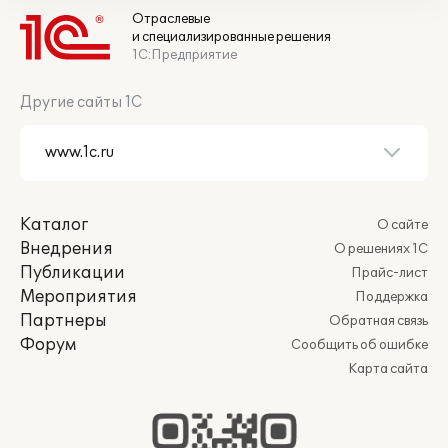
Отраслевые
и специализированные решения
1С:Предприятие
Другие сайты 1С
Каталог
О сайте
Внедрения
О решениях 1С
Публикации
Прайс-лист
Мероприятия
Поддержка
Партнеры
Обратная связь
Форум
Сообщить об ошибке
Карта сайта