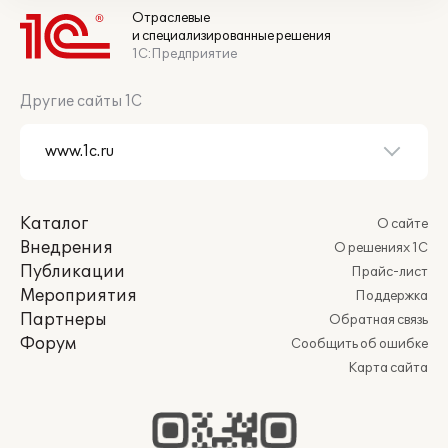
Отраслевые
и специализированные решения
1С:Предприятие
Другие сайты 1С
Каталог
О сайте
Внедрения
О решениях 1С
Публикации
Прайс-лист
Мероприятия
Поддержка
Партнеры
Обратная связь
Форум
Сообщить об ошибке
Карта сайта