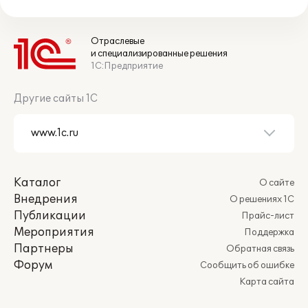
Отраслевые
и специализированные решения
1С:Предприятие
Другие сайты 1С
Каталог
О сайте
Внедрения
О решениях 1С
Публикации
Прайс-лист
Мероприятия
Поддержка
Партнеры
Обратная связь
Форум
Сообщить об ошибке
Карта сайта