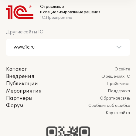
Отраслевые
и специализированные решения
1С:Предприятие
Другие сайты 1С
Каталог
О сайте
Внедрения
О решениях 1С
Публикации
Прайс-лист
Мероприятия
Поддержка
Партнеры
Обратная связь
Форум
Сообщить об ошибке
Карта сайта