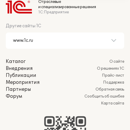
Отраслевые
и специализированные решения
1С:Предприятие
Другие сайты 1С
Каталог
О сайте
Внедрения
О решениях 1С
Публикации
Прайс-лист
Мероприятия
Поддержка
Партнеры
Обратная связь
Форум
Сообщить об ошибке
Карта сайта