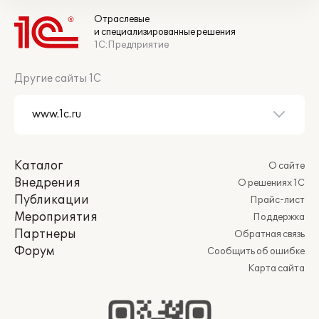
Отраслевые
и специализированные решения
1С:Предприятие
Другие сайты 1С
Каталог
О сайте
Внедрения
О решениях 1С
Публикации
Прайс-лист
Мероприятия
Поддержка
Партнеры
Обратная связь
Форум
Сообщить об ошибке
Карта сайта