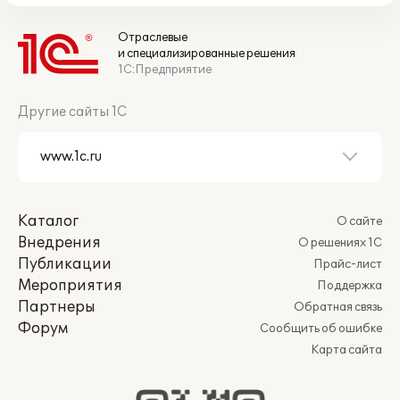
Отраслевые
и специализированные решения
1С:Предприятие
Другие сайты 1С
Каталог
О сайте
Внедрения
О решениях 1С
Публикации
Прайс-лист
Мероприятия
Поддержка
Партнеры
Обратная связь
Форум
Сообщить об ошибке
Карта сайта